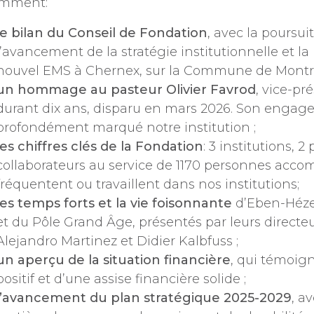
mment:
le bilan du Conseil de Fondation
, avec la poursui
l’avancement de la stratégie institutionnelle et la
nouvel EMS à Chernex, sur la Commune de Montr
un hommage au pasteur Olivier Favrod
, vice-pr
durant dix ans, disparu en mars 2026. Son engag
profondément marqué notre institution ;
les chiffres clés de la Fondation
: 3 institutions, 2
collaborateurs au service de 1170 personnes accom
fréquentent ou travaillent dans nos institutions;
les temps forts et la vie foisonnante
d’Eben-Hézer
et du Pôle Grand Âge, présentés par leurs directeu
Alejandro Martinez et Didier Kalbfuss ;
un aperçu de la situation financière
, qui témoign
positif et d’une assise financière solide ;
l’avancement du plan stratégique 2025-2029
, a