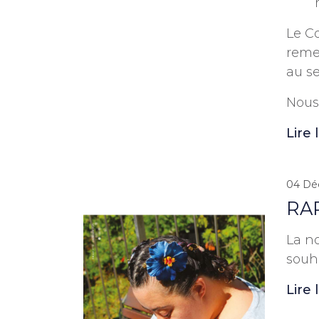
Le Co
reme
au s
Nous 
Lire
04 Dé
RAP
La n
souh
Lire