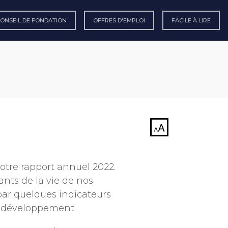
CONSEIL DE FONDATION
OFFRES D'EMPLOI
FACILE À LIRE
 notre rapport annuel 2022.
uants de la vie de nos
, par quelques indicateurs
n développement