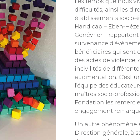
Les temps que nous vi
difficultés, ainsi les d
établissements socio-é
Handicap – Eben-Hézer
Genévrier – rapportent
survenance d’événeme
bénéficiaires qui sont 
des actes de violence, 
incivilités de différent
augmentation. C’est u
l’équipe des éducateurs
maîtres socio-professio
Fondation les remercie
engagement remarqua
Un autre phénomène es
Direction générale, à sa