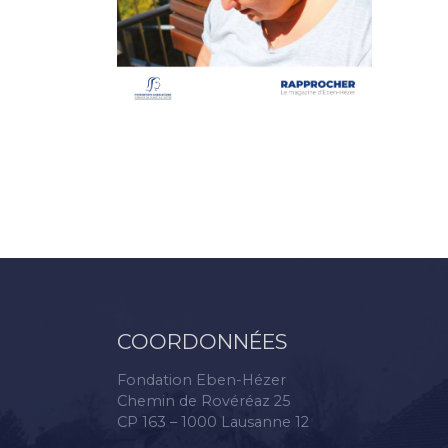
COORDONNÉES
Fondation Eben-Hézer
Chemin de Rovéréaz 25
CP 163 – 1000 Lausanne 12