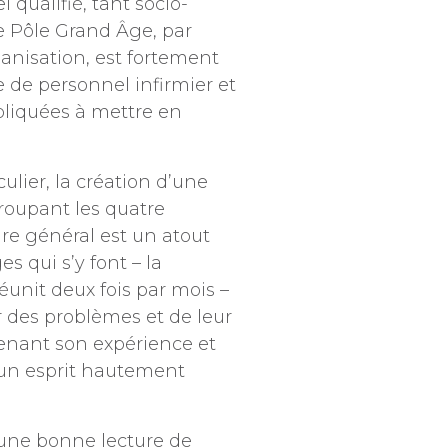
qualifié, tant socio-
Le Pôle Grand Âge, par
ganisation, est fortement
de personnel infirmier et
pliquées à mettre en
ulier, la création d’une
roupant les quatre
aire général est un atout
s qui s’y font – la
éunit deux fois par mois –
 des problèmes et de leur
enant son expérience et
 un esprit hautement
une bonne lecture de