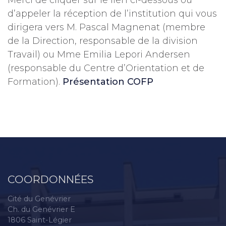
Merci de cliquer sur le lien ci-dessous ou
d’appeler la réception de l’institution qui vous
dirigera vers M. Pascal Magnenat (membre
de la Direction, responsable de la division
Travail) ou Mme Emilia Lepori Andersen
(responsable du Centre d’Orientation et de
Formation).
Présentation COFP
COORDONNÉES
Cité du Genévrier
Ch. du Genévrier E
1806 Saint-Légier