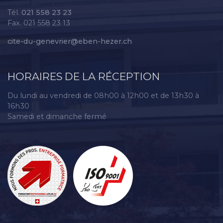
Tél.
021 558 23 23
Fax. 021 558 23 13
cite-du-genevrier@eben-hezer.ch
HORAIRES DE LA RÉCEPTION
Du lundi au vendredi de 08h00 à 12h00 et de 13h30 à
16h30
Samedi et dimanche fermé