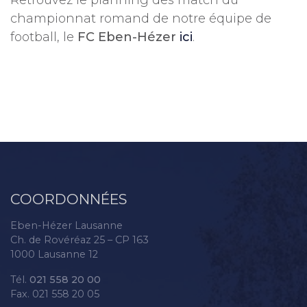
Retrouvez le planning des match du
championnat romand de notre équipe de
football, le
FC Eben-Hézer
ici
.
COORDONNÉES
Eben-Hézer Lausanne
Ch. de Rovéréaz 25 – CP 163
1000 Lausanne 12
Tél.
021 558 20 00
Fax. 021 558 20 05