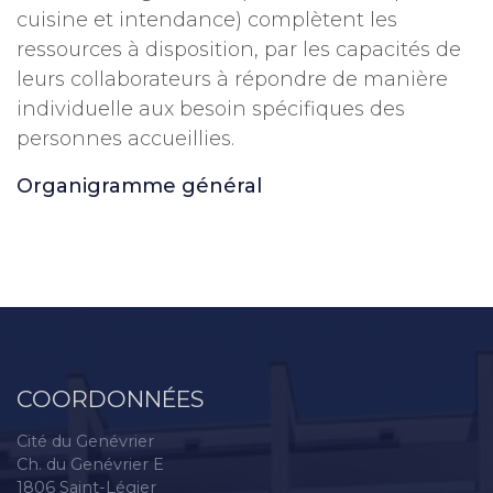
cuisine et intendance) complètent les
ressources à disposition, par les capacités de
leurs collaborateurs à répondre de manière
individuelle aux besoin spécifiques des
personnes accueillies.
Organigramme général
COORDONNÉES
Cité du Genévrier
Ch. du Genévrier E
1806 Saint-Légier