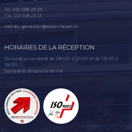
Tél.
021 558 23 23
Fax. 021 558 23 13
cite-du-genevrier@eben-hezer.ch
HORAIRES DE LA RÉCEPTION
Du lundi au vendredi de 08h00 à 12h00 et de 13h30 à
16h30
Samedi et dimanche fermé