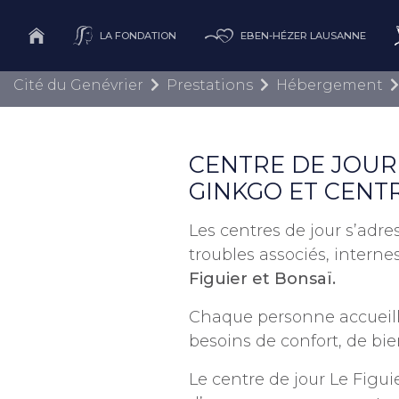
LA FONDATION
EBEN-HÉZER LAUSANNE
Cité du Genévrier
Prestations
Hébergement
CENTRE DE JOUR
GINKGO ET CENTR
Les centres de jour s’adr
troubles associés, interne
Figuier et Bonsaï.
Chaque personne accueill
besoins de confort, de bien
Le centre de jour Le Figu