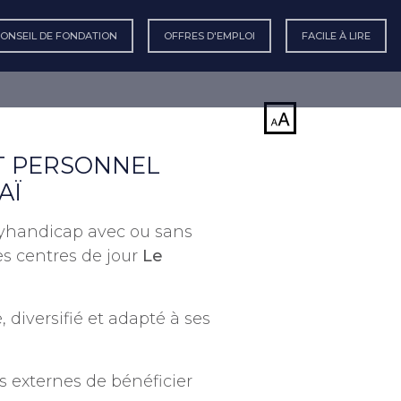
CONSEIL DE FONDATION
OFFRES D'EMPLOI
FACILE À LIRE
T PERSONNEL
AÏ
olyhandicap avec ou sans
es centres de jour
Le
iversifié et adapté à ses
 externes de bénéficier