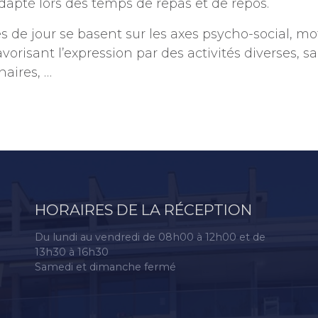
té lors des temps de repas et de repos.
es de jour se basent sur les axes psycho-social, mo
avorisant l’expression par des activités diverses, 
naires, …
HORAIRES DE LA RÉCEPTION
Du lundi au vendredi de 08h00 à 12h00 et de
13h30 à 16h30
Samedi et dimanche fermé