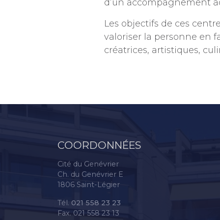
d’un accompagnement adap
Les objectifs de ces centr
valoriser la personne en f
créatrices, artistiques, culi
COORDONNÉES
Cité du Genévrier
Ch. du Genévrier E
1806 Saint-Légier
Tél.
021 558 23 23
Fax. 021 558 23 13