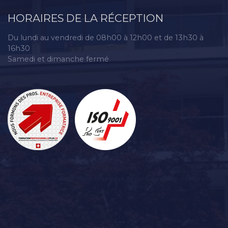
HORAIRES DE LA RÉCEPTION
Du lundi au vendredi de 08h00 à 12h00 et de 13h30 à
16h30
Samedi et dimanche fermé
© 2026 Fondation Eben-Hézer -
Politique de confidentialité
- réalisé par
format-z