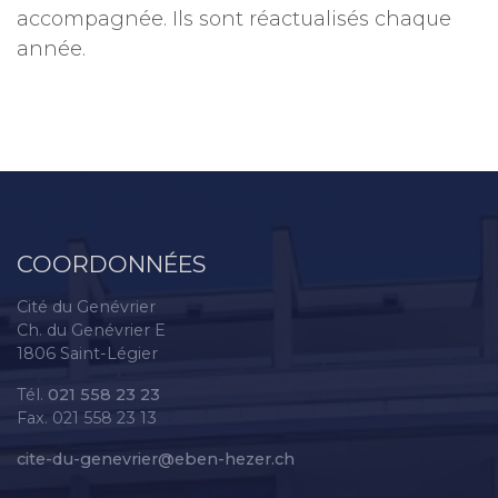
accompagnée. Ils sont réactualisés chaque
année.
COORDONNÉES
Cité du Genévrier
Ch. du Genévrier E
1806 Saint-Légier
Tél.
021 558 23 23
Fax. 021 558 23 13
cite-du-genevrier@eben-hezer.ch